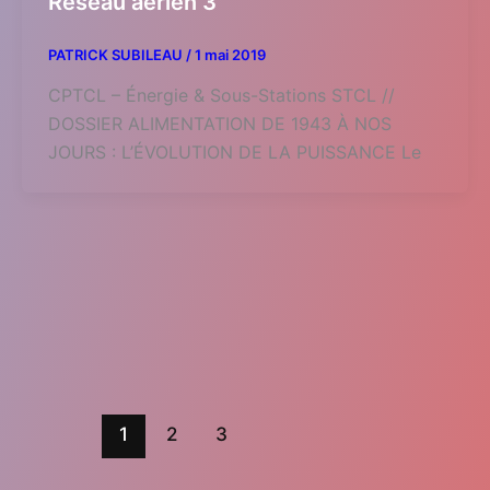
Réseau aérien 3
PATRICK SUBILEAU
/
1 mai 2019
CPTCL – Énergie & Sous-Stations STCL //
DOSSIER ALIMENTATION DE 1943 À NOS
JOURS : L’ÉVOLUTION DE LA PUISSANCE Le
1
2
3