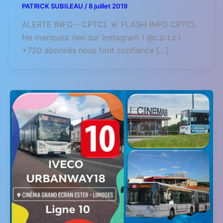
PATRICK SUBILEAU
/
8 juillet 2019
ALERTE INFO – CPTCL 🚨 FLASH INFO CPTCL
Ne manquez rien sur Instagram ! @c.p.t.c.l
+720 abonnés nous font confiance […]