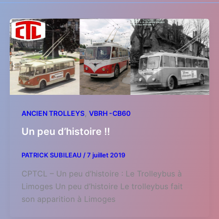
,
ANCIEN TROLLEYS
VBRH -CB60
Un peu d’histoire !!
PATRICK SUBILEAU
/
7 juillet 2019
CPTCL – Un peu d’histoire : Le Trolleybus à
Limoges Un peu d’histoire Le trolleybus fait
son apparition à Limoges