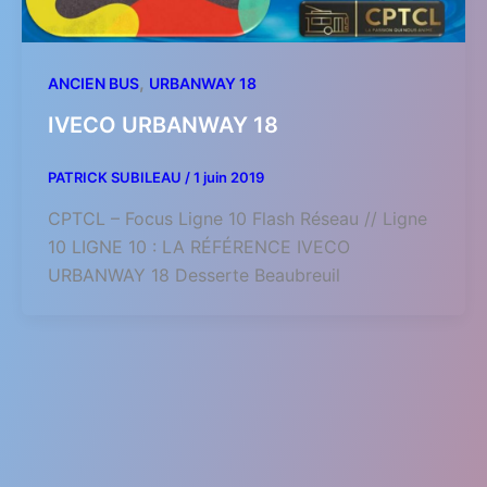
,
ANCIEN BUS
URBANWAY 18
IVECO URBANWAY 18
PATRICK SUBILEAU
/
1 juin 2019
CPTCL – Focus Ligne 10 Flash Réseau // Ligne
10 LIGNE 10 : LA RÉFÉRENCE IVECO
URBANWAY 18 Desserte Beaubreuil