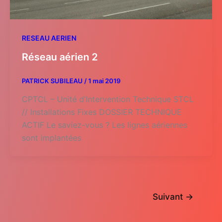
RESEAU AERIEN
Réseau aérien 2
PATRICK SUBILEAU
/
1 mai 2019
CPTCL – Unité d’Intervention Technique STCL
// Installations Fixes DOSSIER TECHNIQUE
ACTIF Le saviez-vous ? Les lignes aériennes
sont implantées
Suivant
→