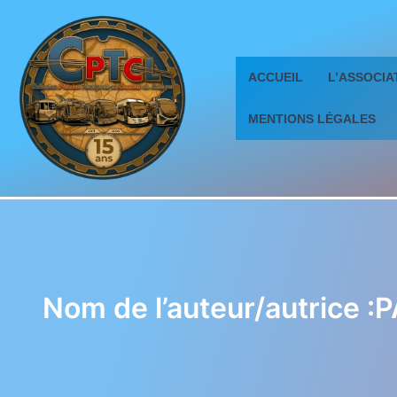
Aller
au
contenu
ACCUEIL
L’ASSOCIA
MENTIONS LÉGALES
Nom de l’auteur/autrice 