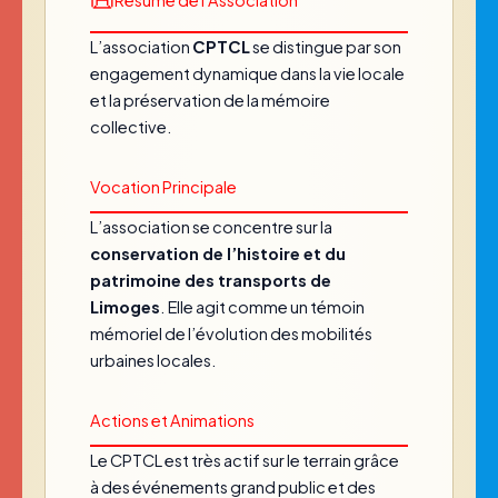
📜
Résumé de l’Association
L’association
CPTCL
se distingue par son
engagement dynamique dans la vie locale
et la préservation de la mémoire
collective.
Vocation Principale
L’association se concentre sur la
conservation de l’histoire et du
patrimoine des transports de
Limoges
. Elle agit comme un témoin
mémoriel de l’évolution des mobilités
urbaines locales.
Actions et Animations
Le CPTCL est très actif sur le terrain grâce
à des événements grand public et des