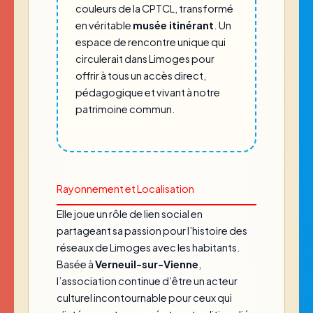
couleurs de la CPTCL, transformé
en véritable
musée itinérant
. Un
espace de rencontre unique qui
circulerait dans Limoges pour
offrir à tous un accès direct,
pédagogique et vivant à notre
patrimoine commun.
Rayonnement et Localisation
Elle joue un rôle de lien social en
partageant sa passion pour l’histoire des
réseaux de Limoges avec les habitants.
Basée à
Verneuil-sur-Vienne
,
l’association continue d’être un acteur
culturel incontournable pour ceux qui