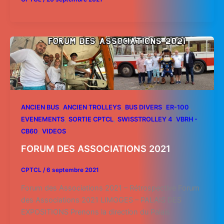
,
,
,
,
ANCIEN BUS
ANCIEN TROLLEYS
BUS DIVERS
ER-100
,
,
,
EVENEMENTS
SORTIE CPTCL
SWISSTROLLEY 4
VBRH -
,
CB60
VIDEOS
FORUM DES ASSOCIATIONS 2021
CPTCL
/
6 septembre 2021
Forum des Associations 2021 – Rétrospective Forum
des Associations 2021 LIMOGES – PALAIS DES
EXPOSITIONS Prenons la direction du Palais