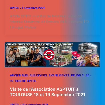
CPTCL
/
1 novembre 2021
Article CPTCL – Le Bus de l’Horreur Le Bus de
l’Horreur Dimanche 31 Octobre 2021 – Réseau TCL
Limoges Premier
,
,
,
,
ANCIEN BUS
BUS DIVERS
EVENEMENTS
PR 100 2
SC-
,
10
SORTIE CPTCL
Visite de l’Association ASPTUIT à
TOULOUSE 18 et 19 Septembre 2021
CPTCL
/
20 septembre 2021