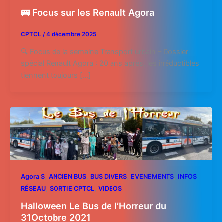
🚌 Focus sur les Renault Agora
CPTCL
/
4 décembre 2025
🔍 Focus de la semaine Transport urbain – Dossier
spécial Renault Agora : 20 ans après, les irréductibles
tiennent toujours […]
,
,
,
,
Agora S
ANCIEN BUS
BUS DIVERS
EVENEMENTS
INFOS
,
,
RÉSEAU
SORTIE CPTCL
VIDEOS
Halloween Le Bus de l’Horreur du
31Octobre 2021