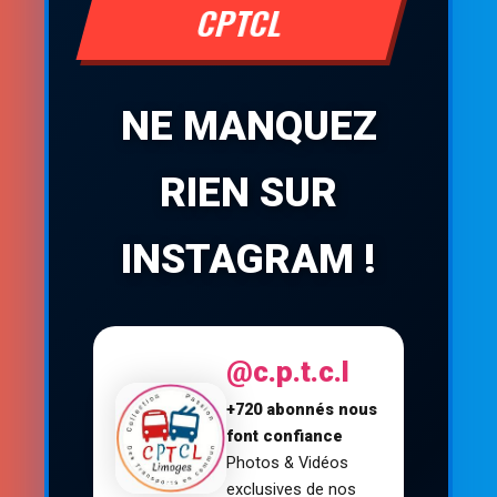
CPTCL
NE MANQUEZ
RIEN SUR
INSTAGRAM !
@c.p.t.c.l
+720 abonnés nous
font confiance
Photos & Vidéos
exclusives de nos