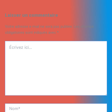
Laisser un commentaire
Votre adresse e-mail ne sera pas publiée.
Les champs
obligatoires sont indiqués avec
*
Écrivez
ici…
Nom*