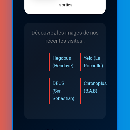
sorties !
Découvrez les images de nos
récentes visites :
Hegobus
Yelo (La
(Hendaye)
Rochelle)
DBUS
Chronoplus
(San
(B.A.B)
Sebastián)
Aller