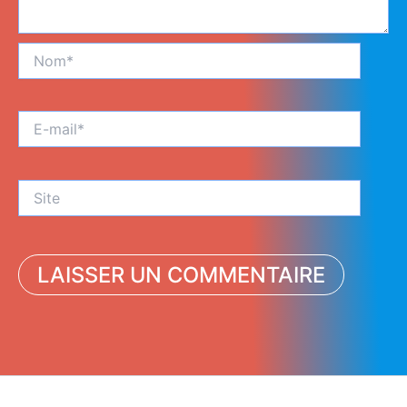
Nom*
E-
mail*
Site