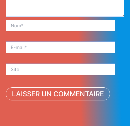
Nom*
E-
mail*
Site