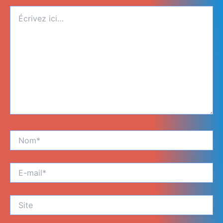
Écrivez
ici…
Nom*
E-
mail*
Site