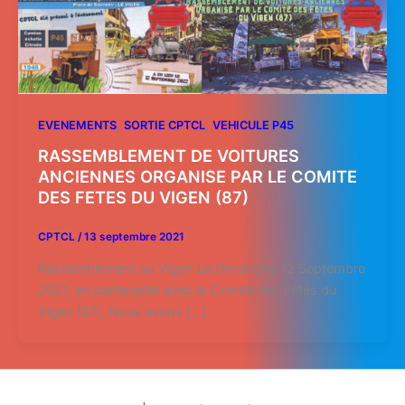
,
,
EVENEMENTS
SORTIE CPTCL
VEHICULE P45
RASSEMBLEMENT DE VOITURES
ANCIENNES ORGANISE PAR LE COMITE
DES FETES DU VIGEN (87)
CPTCL
/
13 septembre 2021
Rassemblement au Vigen Le Dimanche 12 Septembre
2021, en partenariat avec le Comité des Fêtes du
Vigen (87). Nous avons […]