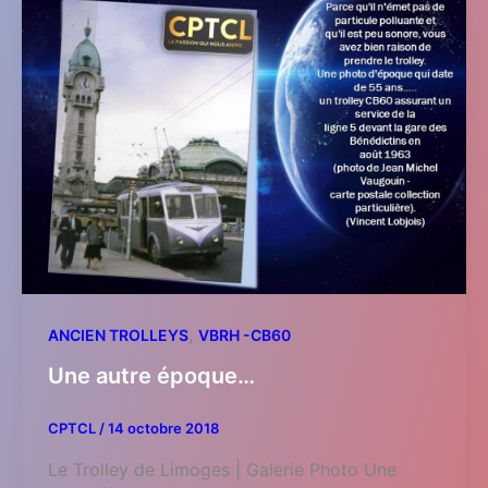
,
ANCIEN TROLLEYS
VBRH -CB60
Une autre époque…
CPTCL
/
14 octobre 2018
Le Trolley de Limoges | Galerie Photo Une